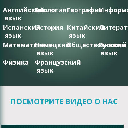
Английский
Биология
География
Информ
язык
Испанский
История
Китайский
Литерат
язык
язык
Математика
Немецкий
Обществознание
Русский
язык
язык
Физика
Французский
язык
ПОСМОТРИТЕ ВИДЕО О НАС