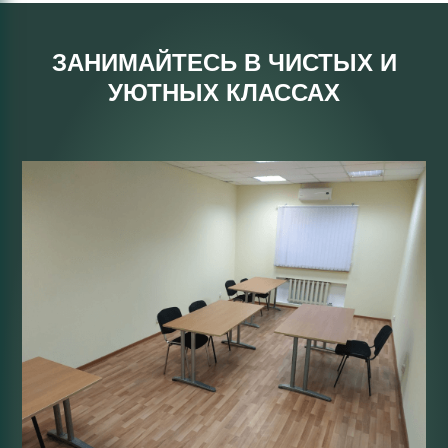
«В ПАРЕ» чрезвычайно эффективна, и вот почему:
ЗАНИМАЙТЕСЬ В ЧИСТЫХ И
мы набираем педагогов, которые
готовы не только учить, но и учиться
УЮТНЫХ КЛАССАХ
(постоянно повышать свой уровень,
следить за последними изменениями в
КИМ, учитывать при построении
курсы все актуальные рекомендации
ФИПИ);
наши преподаватели учат не только
наращивать базу знаний, но и
осознанно применять их на практике.
Для этого школьники не только
решают типовые для ЕГЭ задания, но и
учатся справляться с любыми
нестандартными заданиями;
один из важных моментов, которому