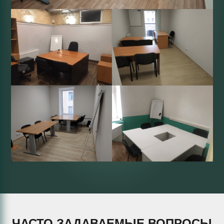
уделяется много внимания на
занятиях, – правильное оформление
ответов (в особенности на задания
повышенной сложности).
Еще один важный для нас момент –
формирование удобного расписания, в котором
будут учитываться пожелания всех участников
пары.
ЧАСТО ЗАДАВАЕМЫЕ ВОПРОСЫ