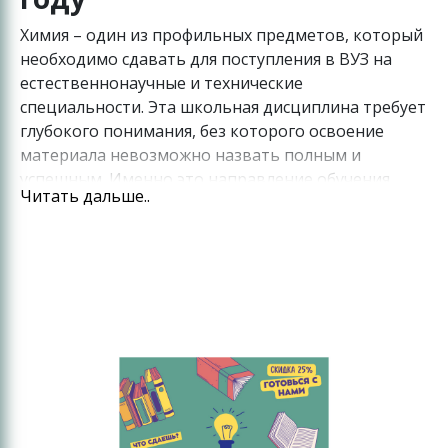
Химия – один из профильных предметов, который
необходимо сдавать для поступления в ВУЗ на
естественнонаучные и технические
специальности. Эта школьная дисциплина требует
глубокого понимания, без которого освоение
материала невозможно назвать полным и
успешным. Именно это направление обучения
Читать дальше..
является приоритетным для педагогов нашего
Центра, которые ведут
курсы ЕГЭ по химии в
.
Санкт-Петербурге
Программа занятий разработана лучшими
специалистами страны, которые знакомы с
формированием заданий на госэкзамене и учли
эту специфику в образовательном процессе. При
этом в нашем Центре реализуется стратегия
подготовки в паре, которая сочетает невысокую
стоимость обучения при впечатляющей