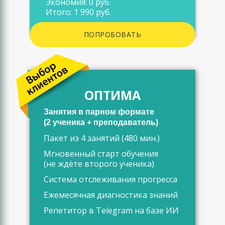
Экономия: 0 руб.
Итого: 1 990 руб.
ПОПРОБОВАТЬ
ОПТИМА
Занятия в парном формате
(2 ученика + преподаватель)
Пакет из 4 занятий (480 мин.)
Мгновенный старт обучения
(не ждёте второго ученика)
Система отслеживания прогресса
Ежемесячная диагностика знаний
Репетитор в Telegram на базе ИИ