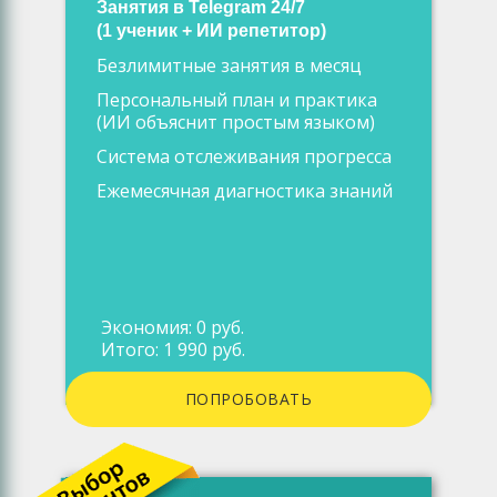
Занятия в Telegram 24/7
(1 ученик + ИИ репетитор)
Безлимитные занятия в месяц
Персональный план и практика
(ИИ объяснит простым языком)
Система отслеживания прогресса
Ежемесячная диагностика знаний
Экономия: 0 руб.
Итого: 1 990 руб.
ПОПРОБОВАТЬ