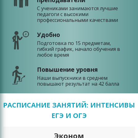
С учениками занимаются лучшие
педагоги с высокими
профессиональными качествами
Удобно
Подготовка по 15 предметам,
гибкий график, начало обучения в
любое время
Повышение уровня
Наши выпускники в среднем
повышают результат на 42 балла
РАСПИСАНИЕ ЗАНЯТИЙ: ИНТЕНСИВЫ
ЕГЭ И ОГЭ
Эконом