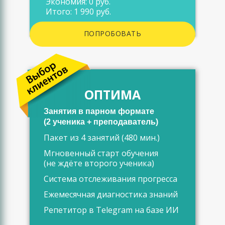
Экономия: 0 руб.
Итого: 1 990 руб.
ПОПРОБОВАТЬ
ОПТИМА
Занятия в парном формате
(2 ученика + преподаватель)
Пакет из 4 занятий (480 мин.)
Мгновенный старт обучения
(не ждёте второго ученика)
Система отслеживания прогресса
Ежемесячная диагностика знаний
Репетитор в Telegram на базе ИИ