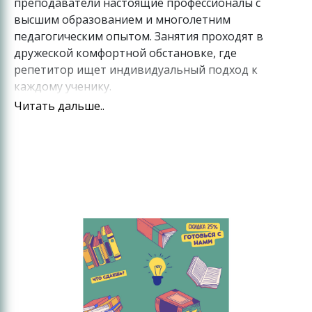
преподаватели настоящие профессионалы с
высшим образованием и многолетним
педагогическим опытом. Занятия проходят в
дружеской комфортной обстановке, где
репетитор ищет индивидуальный подход к
каждому ученику.
Читать дальше..
Особенностью данного курса является его
экспресс-формат. Часть занятий проходит в
индивидуальном или групповом формате (в том
числе и по инновационной методике обучения в
парах), а часть – по Zoomу. Такой подход
обуславливает смену вида деятельности и
возможность оперативно корректировать
определенные пробелы в знаниях, в буквальном
смысле не выходя из дома.
Также в ходе обучения постоянно проводится
контроль знаний, что позволяет выявлять слабые
места каждого ученика и исправлять недостатки в