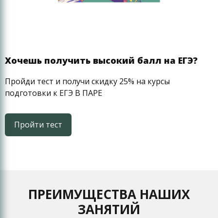
подготовке. Это и объясняет главное достоинство
интенсивов – их высокую эффективность, которая
доказана стабильно высокими результатами
наших выпускников при сдаче ЕГЭ и других видов
испытаний
Хочешь получить высокий балл на ЕГЭ?
Пройди тест и получи скидку 25% на курсы
подготовки к ЕГЭ В ПАРЕ
Пройти тест
ПРЕИМУЩЕСТВА НАШИХ
ЗАНЯТИЙ