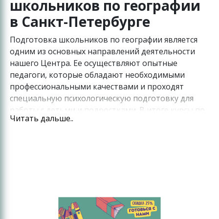
школьников по географии
в Санкт-Петербурге
Подготовка школьников по географии является
одним из основных направлений деятельности
нашего Центра. Ее осуществляют опытные
педагоги, которые обладают необходимыми
профессиональными качествами и проходят
специальную психологическую подготовку для
работы с детьми и подростками. В итоге курсы по
Читать дальше..
географии для школьников в Санкт-Петербурге
станут прекрасным способом подготовиться к
государственным экзаменам, аттестации,
Олимпиаде или просто глубже понять любимый
предмет, получив обширные знания и новые
умения.
В дополнение к этому еще одним преимуществом
наших курсов станет полное погружение в учебу