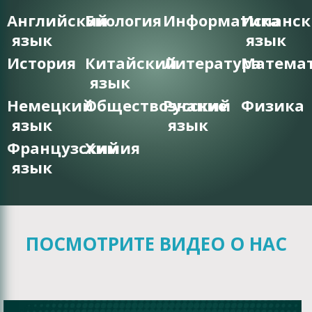
Английский
Биология
Информатика
Испанс
язык
язык
История
Китайский
Литература
Матема
язык
Немецкий
Обществознание
Русский
Физика
язык
язык
Французский
Химия
язык
ПОСМОТРИТЕ ВИДЕО О НАС