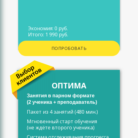
Экономия: 0 руб.
Итого: 1 990 руб.
ПОПРОБОВАТЬ
ОПТИМА
Занятия в парном формате
(2 ученика + преподаватель)
Пакет из 4 занятий (480 мин.)
Мгновенный старт обучения
(не ждёте второго ученика)
Система отслеживания прогресса