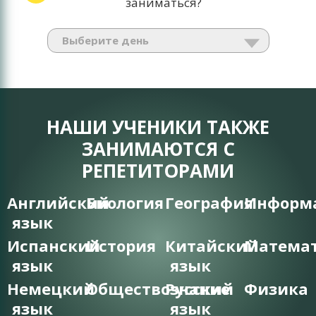
заниматься?
НАШИ УЧЕНИКИ ТАКЖЕ
ЗАНИМАЮТСЯ С
РЕПЕТИТОРАМИ
Английский
Биология
География
Информ
язык
Испанский
История
Китайский
Матема
язык
язык
Немецкий
Обществознание
Русский
Физика
язык
язык