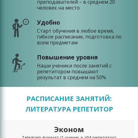
преподавателей – в среднем 20
человек на место
Удобно
Старт обучения в любое время,
гибкое расписание, подготовка по
всем предметам
Повышение уровня
Наши ученики после занятий с
репетитором повышают
результат в среднем на 50%
РАСПИСАНИЕ ЗАНЯТИЙ:
ЛИТЕРАТУРА РЕПЕТИТОР
Эконом
Telegram формат
(1 ученик + ИИ репетитор)