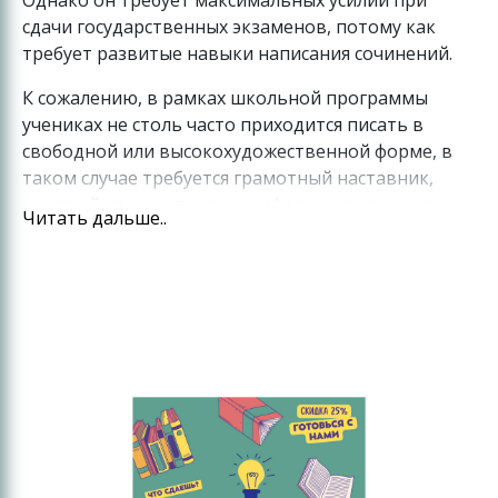
сдачи государственных экзаменов, потому как
требует развитые навыки написания сочинений.
К сожалению, в рамках школьной программы
учениках не столь часто приходится писать в
свободной или высокохудожественной форме, в
таком случае требуется грамотный наставник,
который поможет ученику сформировать мысль и
Читать дальше..
сохранить индивидуальность.
Наши преподаватели в Санкт-Петербурге имеют
филологическое, литературоведческое или
педагогическое образование (а часто и то и другое
одновременно), репетиторский опыт и
неподдельную любовь к литературе. В связи со
спецификой данного предмета, мы особое
внимание уделяем умению заинтересовать
ученика и выстроить с ним эвристическую беседу
(диалог при котором преподаватель не сообщает