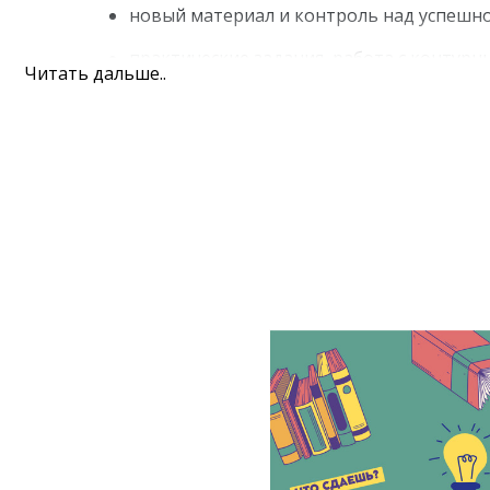
новый материал и контроль над успешно
практические задания, работа с контурн
Читать дальше..
разбор вопросов ученика
корректировка программы под индивид
В ходе обучения наши педагоги проводят очные уро
режиме, что дает возможность оперативно отвечать
высокими результатами наших выпускников.