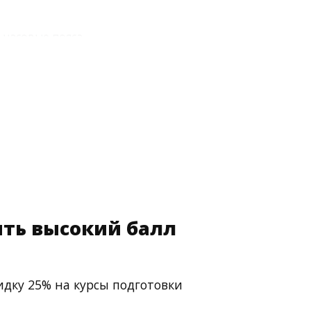
 часовые пояса
 Также предусмотрены консультации в удаленном
л себя с лучшей стороны, что подтверждается
ть высокий балл
идку 25% на курсы подготовки