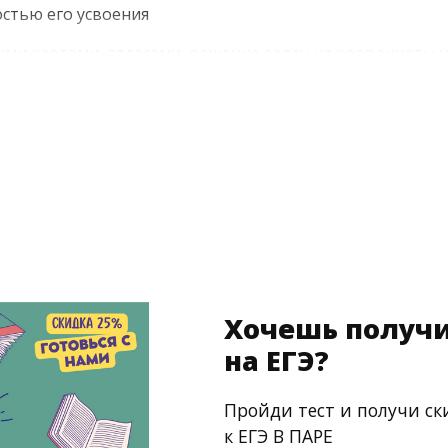
стью его усвоения
ыми картами, атласами, решение задач на координаты и
уальные требования
ки, на которых изучается теория и практика предмета.
 на вопросы ученика. Такой формат уже зарекомендова
Хочешь получи
на ЕГЭ?
Пройди тест и получи ск
к ЕГЭ В ПАРЕ