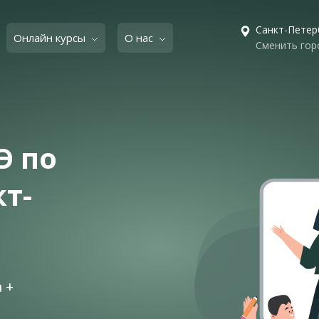
Санкт-Петер
Онлайн курсы
О нас
Сменить гор
Э по
т-
 +