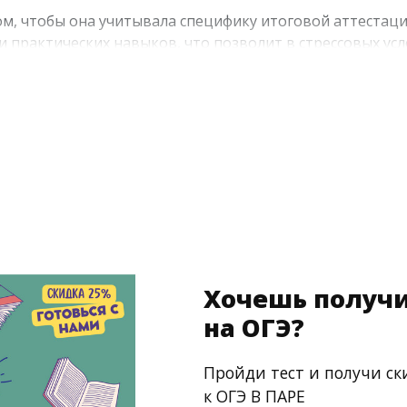
, чтобы она учитывала специфику итоговой аттестации
 практических навыков, что позволит в стрессовых усл
вляются более предпочтительными в сравнении с тради
Хочешь получи
на ОГЭ?
Пройди тест и получи ск
к ОГЭ В ПАРЕ