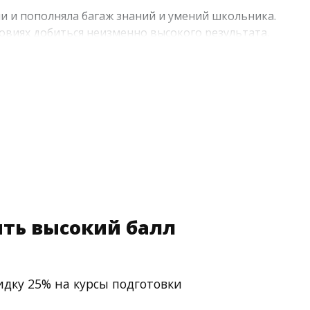
 и пополняла багаж знаний и умений школьника.
овиях добиться неизменно высокого результата.
ционной групповой и индивидуальной подготовкой.
ть высокий балл
идку 25% на курсы подготовки