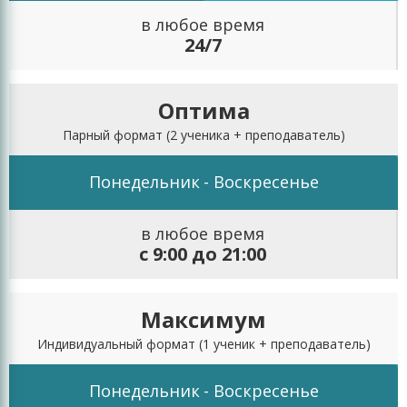
организационных преимуществ. В таком формате
в любое время
легче подобрать удобный график занятий, можно
24/7
начать обучение с любого дня и максимально
снизить стоимость обучения. Именно поэтому
курсы «В ПАРЕ» выбирает все больше
Оптима
петербургских школьников.
Парный формат
(2 ученика + преподаватель)
Понедельник
- Воскресенье
в любое время
с 9:00 до 21:00
Максимум
Индивидуальный формат
(1 ученик + преподаватель)
Понедельник
- Воскресенье