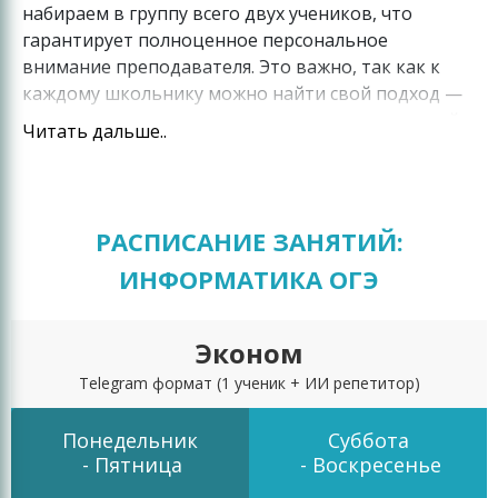
набираем в группу всего двух учеников, что
гарантирует полноценное персональное
внимание преподавателя. Это важно, так как к
каждому школьнику можно найти свой подход —
и наши специалисты успешно справляются с этой
Читать дальше..
задачей.
С другой стороны, минимальный численный
состав группы гарантирует наличие острой
РАСПИСАНИЕ ЗАНЯТИЙ:
конкуренции. Именно поэтому
подготовка к ОГЭ
в паре превращается в
ИНФОРМАТИКА ОГЭ
по информатике 2021
интересное соревнование между двумя
учениками, которые стремятся к первенству в
Эконом
мини-группе и делают все возможное для
достижения успеха. Такое рвение сказывается и на
Telegram формат
(1 ученик + ИИ репетитор)
будущем результате экзамена, который на 40-43%
превышает результаты входного тестирования.
Понедельник
Суббота
- Пятница
- Воскресенье
Подготовка в паре также обеспечивает ряд