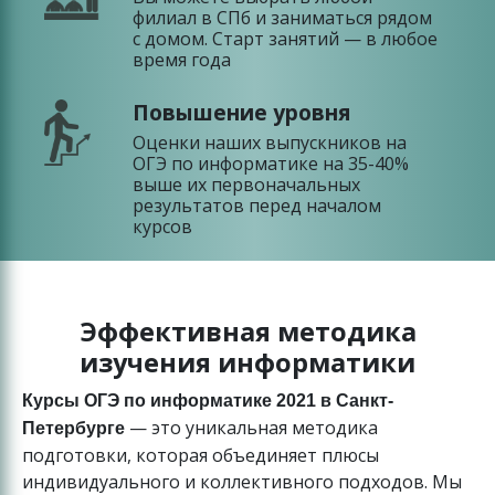
филиал в СПб и заниматься рядом
с домом. Старт занятий — в любое
время года
Повышение уровня
Оценки наших выпускников на
ОГЭ по информатике на 35-40%
выше их первоначальных
результатов перед началом
курсов
Эффективная методика
изучения информатики
Курсы ОГЭ по информатике 2021 в Санкт-
— это уникальная методика
Петербурге
подготовки, которая объединяет плюсы
индивидуального и коллективного подходов. Мы