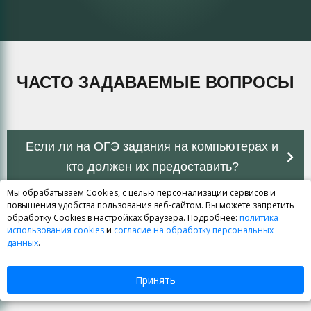
ЧАСТО ЗАДАВАЕМЫЕ ВОПРОСЫ
Если ли на ОГЭ задания на компьютерах и
кто должен их предоставить?
Мы обрабатываем Cookies, с целью персонализации сервисов и
Где можно посмотреть перевод баллов в
повышения удобства пользования веб-сайтом. Вы можете запретить
обработку Cookies в настройках браузера. Подробнее:
политика
оценку?
использования cookies
и
согласие на обработку персональных
данных
.
Я живу в Гатчине. Как можно учиться на
ваших курсах информатики?
Принять