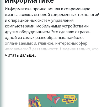
Информатика прочно вошла в современную
жизнь, являясь основой современных технологий
и операционных систем управления
компьютерами, мобильными устройствами,
другим оборудованием. Это сделало отрасль
одной из самых разнообразных, наиболее
оплачиваемых и, главное, интересных сфер
человеческой деятельности. Неудивительно, что
многие школьники отдают предпочтение
Читать дальше..
информатике перед другими учебными
предметами, однако даже самым талантливым
ученикам требуется консультация
профессионального педагога и правильная
программа (особенно в случае подготовки к
итоговой аттестации, которая отличается
некоторой спецификой).
Мы рекомендуем записаться на
курсы ОГЭ по