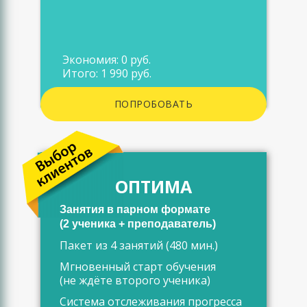
Экономия: 0 руб.
Итого: 1 990 руб.
ПОПРОБОВАТЬ
ОПТИМА
Занятия в парном формате
(2 ученика + преподаватель)
Пакет из 4 занятий (480 мин.)
Мгновенный старт обучения
(не ждёте второго ученика)
Система отслеживания прогресса