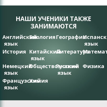
НАШИ УЧЕНИКИ ТАКЖЕ
ЗАНИМАЮТСЯ
Английский
Биология
География
Испанс
язык
язык
История
Китайский
Литература
Матема
язык
Немецкий
Обществознание
Русский
Физика
язык
язык
Французский
Химия
язык