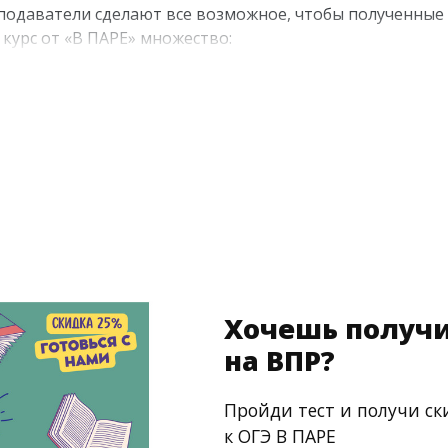
подаватели сделают все возможное, чтобы полученные 
курс от «В ПАРЕ» множество:
ная методика, позволяющая добиться непревзойденных 
ежду учениками с аналогичным уровнем знаний;
авателями с дипломами от ведущих московских универ
ся в зависимости от потребностей каждого ученика;
ование индивидуального учебного плана по необходимо
о преподавания;
Хочешь получи
на ВПР?
Пройди тест и получи ск
к ОГЭ В ПАРЕ