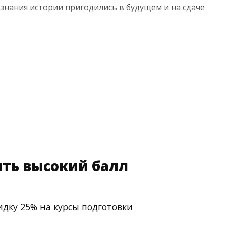
знания истории пригодились в будущем и на сдаче
результатов за счет максимального внимания к
ситетов, которые прошли жесткий конкурсный
сти;
ть высокий балл
идку 25% на курсы подготовки