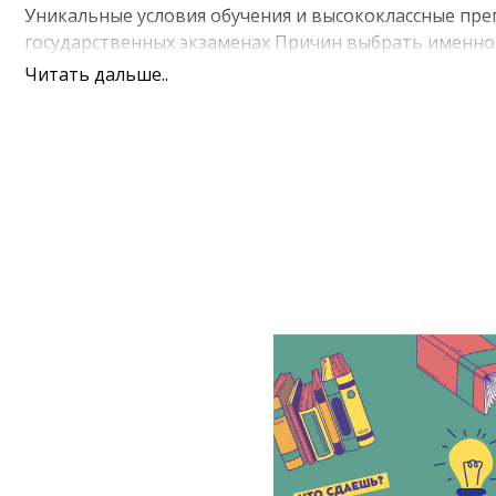
Уникальные условия обучения и высококлассные пре
государственных экзаменах Причин выбрать именно 
Читать дальше..
обучение в парах, инновационная запад
каждому ученику и духу соревнования м
все занятия проводятся лучшими препод
отбор;
день начала обучения и график выбирает
регулярная проверка знаний, корректир
финансовая ответственность за качеств