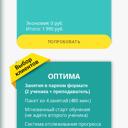
Экономия: 0 руб.
Итого: 1 990 руб.
ПОПРОБОВАТЬ
ОПТИМА
Занятия в парном формате
(2 ученика + преподаватель)
Пакет из 4 занятий (480 мин.)
Мгновенный старт обучения
(не ждёте второго ученика)
Система отслеживания прогресса