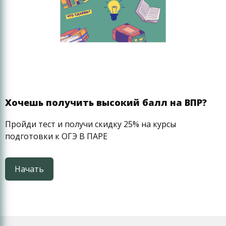
всю ли базовую программу по математике он
усвоил. Поэтому главной задачей этих курсов
является: полное усвоение знаний для данной
возрастной категории и успешное написание
Всероссийской проверочной работы.
Основой успешной подготовки к ВПР в нашем
учебном Центре является:
Хочешь получить высокий балл на ВПР?
Индивидуальный подход;
Пройди тест и получи скидку 25% на курсы
Нацеленность на высокий результат;
подготовки к ОГЭ В ПАРЕ
Профессиональные преподаватели;
Регулярная проверка знаний и
Начать
инновационные методы обучения.