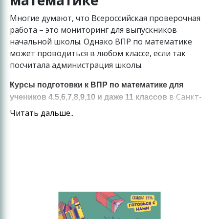
Многие думают, что Всероссийская проверочная
работа – это мониторинг для выпускников
начальной школы. Однако ВПР по математике
может проводиться в любом классе, если так
посчитала администрация школы.
Курсы подготовки к ВПР по математике для
в Санкт-
учеников 4.5,6,7,8,9,10 и даже 11 классов
Петербурге ставят своей задачей качественно
Читать дальше..
повысить уровень образования ученика по
данному предмету. Наши преподаватели не
только прорешивают с учениками тестовые
задания, которые встретятся на ВПР, а прежде
всего, помогают школьникам разобраться с
непонятными для них темами, уравнениями,
задачами и примерами. Ведь ВПР не
государственный экзамен, а мониторинг того,
какого уровня достиг ученик к данному классу и